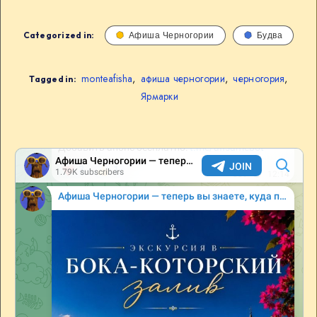
Categorized in:
Афиша Черногории
Будва
monteafisha
,
афиша черногории
,
черногория
,
Tagged in:
Ярмарки