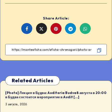
Share Article:
Share
Share
Share
Share
on
on
on
on
Facebook
Twitter
Telegram
WhatsApp
Related Articles
[Photo] Лекция в Будва: Auditoria Budva8 августа в 20:00
в Будва состоится мероприятие в Audit […]
3 августа, 2026