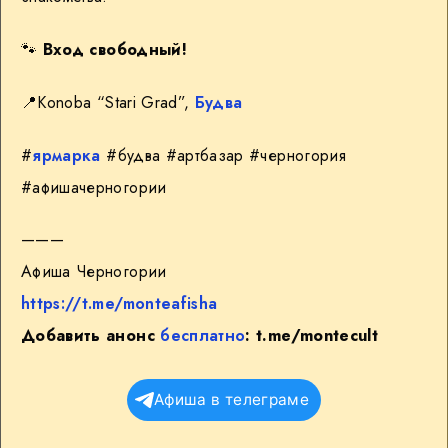
🐾
Вход свободный!
📍
Konoba “Stari Grad”,
Будва
#
ярмарка
#будва #артбазар #черногория
#афишачерногории
———
Афиша Черногории
https://t.me/monteafisha
Добавить анонс
бесплатно
:
t.me/montecult
Афиша в телеграме