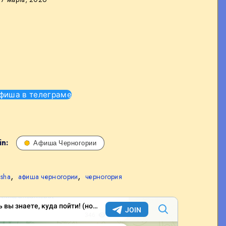
фиша в телеграме
in:
Афиша Черногории
,
,
isha
афиша черногории
черногория