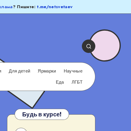
клама
? Пишите:
t.me/netsvetaev
и
Для детей
Ярмарки
Научные
Еда
ЛГБТ
Будь в курсе!