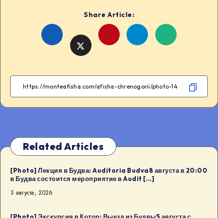
Share Article:
Share
Share
Share
Share
on
on
on
on
Facebook
Telegram
WhatsApp
Twitter
Related Articles
[Photo] Лекция в Будва: Auditoria Budva8 августа в 20:00
в Будва состоится мероприятие в Audit […]
3 августа, 2026
[Photo] Экскурсия в Котор: Выезд из Будвы5 августа с