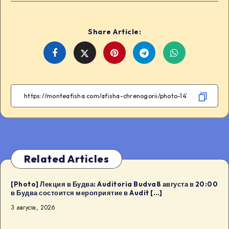
Share Article:
Share
Share
Share
Share
on
on
on
on
Facebook
Twitter
Telegram
WhatsApp
Related Articles
[Photo] Лекция в Будва: Auditoria Budva8 августа в 20:00
в Будва состоится мероприятие в Audit […]
3 августа, 2026