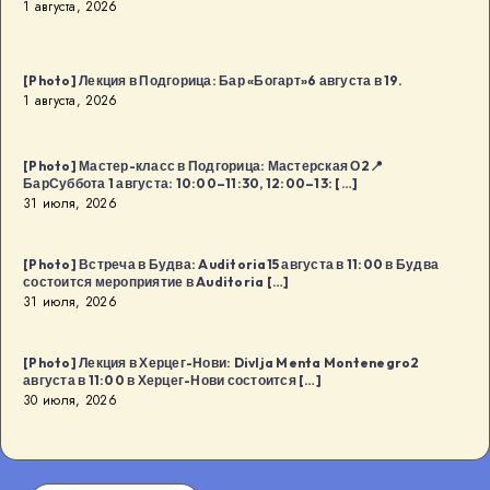
1 августа, 2026
[…]
[Photo] Лекция в Подгорица: Бар «Богарт»6 августа в 19.
1 августа, 2026
[Photo] Мастер-класс в Подгорица: Мастерская О2📍
БарСуббота 1 августа: 10:00–11:30, 12:00–13: […]
31 июля, 2026
[Photo] Встреча в Будва: Auditoria15 августа в 11:00 в Будва
состоится мероприятие в Auditoria […]
31 июля, 2026
[Photo] Лекция в Херцег-Нови: Divlja Menta Montenegro2
августа в 11:00 в Херцег-Нови состоится […]
30 июля, 2026