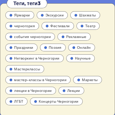
Теги, теги3
Ярмарки
Экскурсии
Шахматы
черногория
Фестивали
Театр
события черногории
Рекламные
Праздники
Поэзия
Онлайн
Нетворкинг в Черногории
Научные
Мастерклассы
мастер-классы в Черногории
Маркеты
лекции в Черногории
Лекции
ЛГБТ
Концерты Черногории