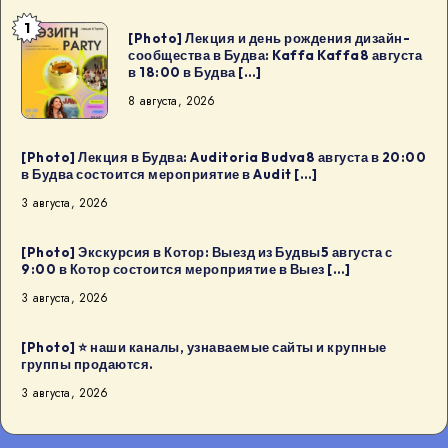
1
[Photo]
[Photo] Лекция и день рождения дизайн-
сообщества в Будва: Kaffa Kaffa8 августа
Лекция
в 18:00 в Будва […]
и
8 августа, 2026
день
рождения
дизайн-
[Photo] Лекция в Будва: Auditoria Budva8 августа в 20:00
в Будва состоится мероприятие в Audit […]
сообщества
3 августа, 2026
в
Будва:
[Photo] Экскурсия в Котор: Выезд из Будвы5 августа с
Kaffa
9:00 в Котор состоится мероприятие в Выез […]
Kaffa8
3 августа, 2026
августа
в
[Photo] ⭐️ наши каналы, узнаваемые сайты и крупные
18:00
группы продаются.
в
3 августа, 2026
Будва
[…]