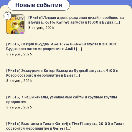
Новые события
1
[Photo]
[Photo] Лекция и день рождения дизайн-сообщества
в Будва: Kaffa Kaffa8 августа в 18:00 в Будва […]
Лекция
8 августа, 2026
и
день
[Photo] Лекция в Будва: Auditoria Budva8 августа в 20:00 в
рождения
Будва состоится мероприятие в Audit […]
дизайн-
3 августа, 2026
сообщества
в
[Photo] Экскурсия в Котор: Выезд из Будвы5 августа с 9:00 в
Котор состоится мероприятие в Выез […]
Будва:
3 августа, 2026
Kaffa
Kaffa8
[Photo] ⭐️ наши каналы, узнаваемые сайты и крупные группы
августа
продаются.
в
3 августа, 2026
18:00
в
[Photo] Выставка в Тиват: Galerija Tivat1 августа 20:00 в Тиват
Будва
состоится мероприятие в Galeri […]