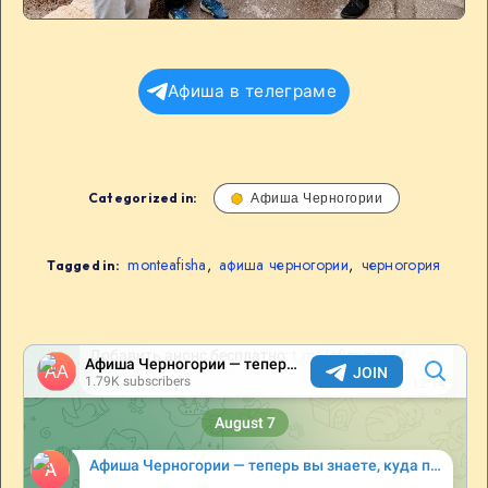
Афиша в телеграме
Categorized in:
Афиша Черногории
monteafisha
,
афиша черногории
,
черногория
Tagged in: