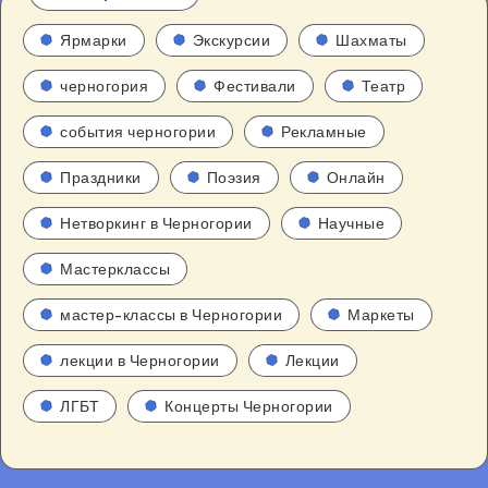
Ярмарки
Экскурсии
Шахматы
черногория
Фестивали
Театр
события черногории
Рекламные
Праздники
Поэзия
Онлайн
Нетворкинг в Черногории
Научные
Мастерклассы
мастер-классы в Черногории
Маркеты
лекции в Черногории
Лекции
ЛГБТ
Концерты Черногории