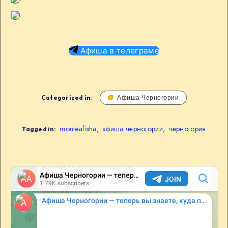
Афиша в телеграме
Categorized in:
Афиша Черногории
monteafisha
,
афиша черногории
,
черногория
Tagged in: