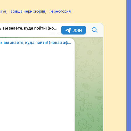
,
,
isha
афиша черногории
черногория