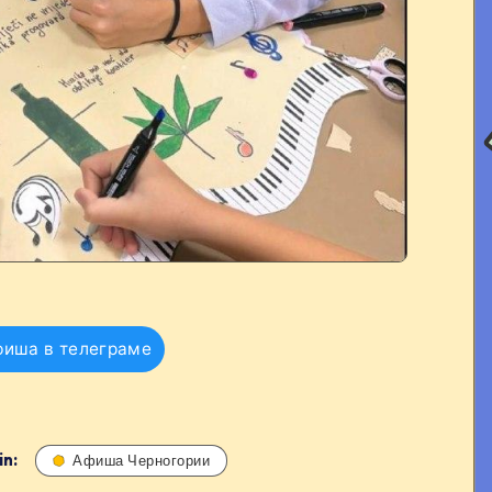
фиша в телеграме
in:
Афиша Черногории