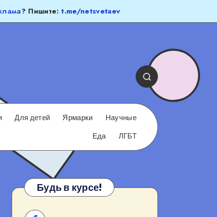
клама
? Пишите:
t.me/netsvetaev
и
Для детей
Ярмарки
Научные
Еда
ЛГБТ
Будь в курсе!