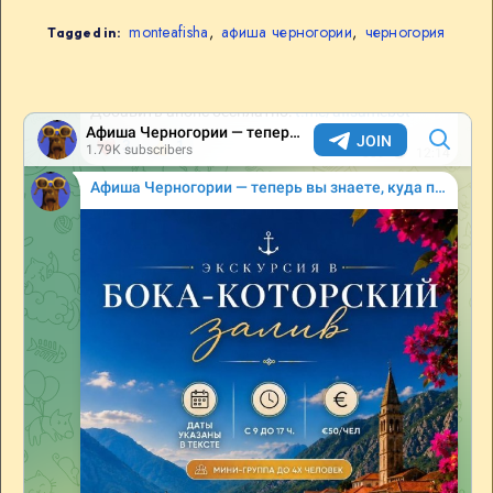
monteafisha
,
афиша черногории
,
черногория
Tagged in: