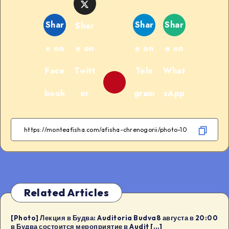
Shar
Shar
Shar
Shar
e on
e on
e on
e on
Face
Twitt
Tele
What
book
er
gram
sApp
Related Articles
[Photo] Лекция в Будва: Auditoria Budva8 августа в 20:00
в Будва состоится мероприятие в Audit […]