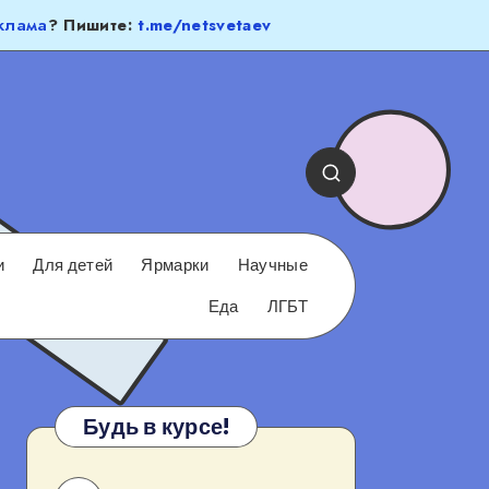
клама
? Пишите:
t.me/netsvetaev
и
Для детей
Ярмарки
Научные
Еда
ЛГБТ
Будь в курсе!