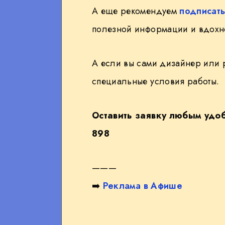
А еще рекомендуем
подписать
полезной информации и вдохн
А если вы сами дизайнер или р
специальные условия работы.
Оставить заявку любым удо
898
———
➡️
Реклама в Афише