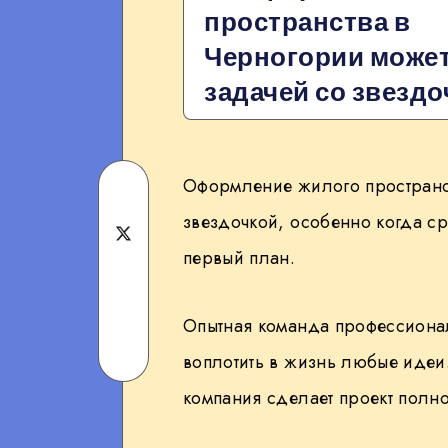
пространства в
Черногории может
задачей со звезд
Оформление жилого пространст
Share
звездочкой, особенно когда ср
on
Share
первый план.
Facebook
on
Share
Twitter
Опытная команда профессионал
on
Share
воплотить в жизнь любые идеи
Telegram
on
компания сделает проект полн
WhatsApp