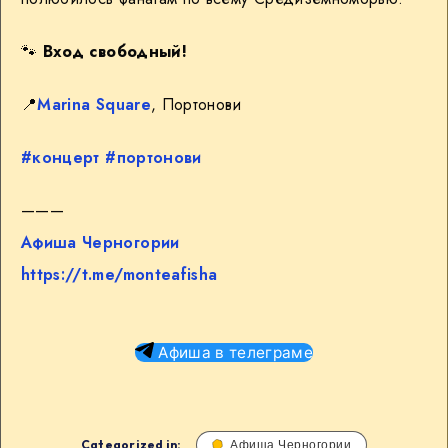
🐾
Вход свободный!
📍
Marina Square
, Портонови
#концерт
#портонови
———
Афиша Черногории
https://t.me/monteafisha
Афиша в телеграме
Categorized in:
Афиша Черногории