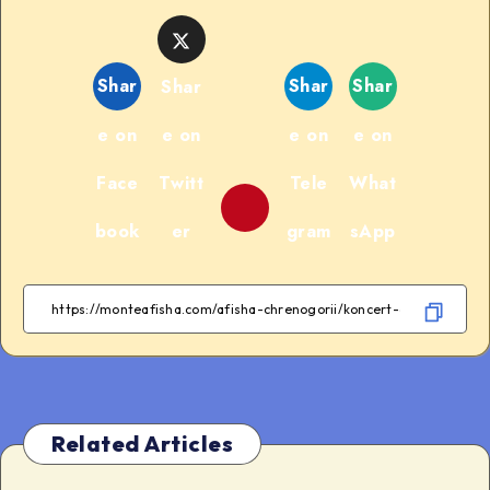
Shar
Shar
Shar
Shar
e on
e on
e on
e on
Face
Twitt
Tele
What
book
er
gram
sApp
Related Articles