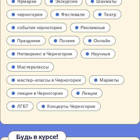
Ярмарки
Экскурсии
Шахматы
черногория
Фестивали
Театр
события черногории
Рекламные
Праздники
Поэзия
Онлайн
Нетворкинг в Черногории
Научные
Мастерклассы
мастер-классы в Черногории
Маркеты
лекции в Черногории
Лекции
ЛГБТ
Концерты Черногории
Будь в курсе!