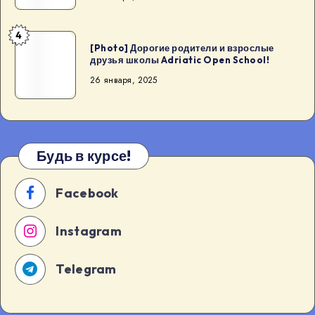
аналитический
психолог,
4
член
[Photo]
[Photo] Дорогие родители и взрослые
Ассоциации
Дорогие
друзья школы Adriatic Open School!
Аналитических
родители
26 января, 2025
Психологов
и
(Кы
взрослые
[…]
друзья
школы
Будь в курсе!
Adriatic
Open
Facebook
School!
Instagram
Telegram