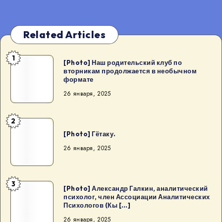
Related Articles
1
[Photo]
[Photo] Наш родительский клуб по
вторникам продолжается в необычном
Наш
формате
родительский
26 января, 2025
клуб
по
2
вторникам
[Photo]
[Photo] Гётаку.
продолжается
Гётаку.
в
26 января, 2025
необычном
формате
3
[Photo]
[Photo] Александр Галкин, аналитический
психолог, член Ассоциации Аналитических
Александр
Психологов (Кы […]
Галкин,
26 января, 2025