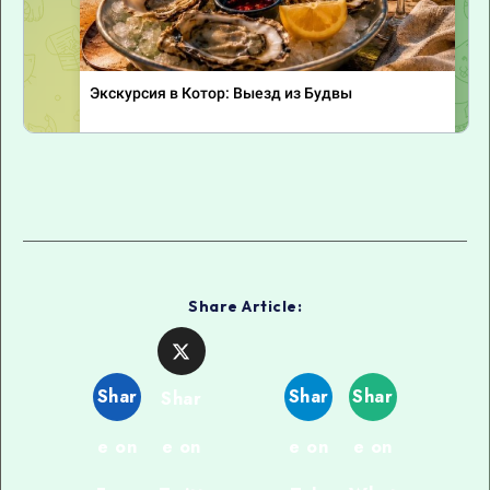
Share Article:
Shar
Shar
Shar
Shar
e on
e on
e on
e on