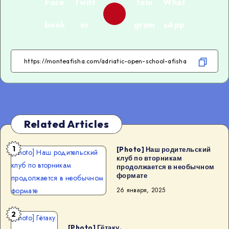
Face
Twitt
Tele
What
book
er
gram
sApp
Related Articles
1
[Photo] Наш родительский
[Photo] Наш родительский
клуб по вторникам
клуб по вторникам
продолжается в необычном
формате
продолжается в необычном
формате
26 января, 2025
2
[Photo] Гётаку.
[Photo] Гётаку.