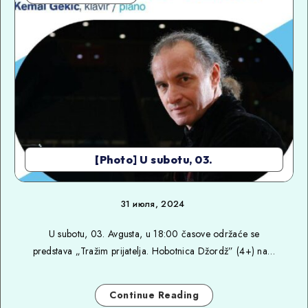
[Photo] U subotu, 03.
31 июля, 2024
U subotu, 03. Avgusta, u 18:00 časove održaće se
predstava „Tražim prijatelja. Hobotnica Džordž” (4+) na…
Continue Reading