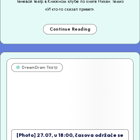
Теневой театр в Книжном клубе по книге Нихан Темиз
«И кто-то сказал привет».
Continue Reading
DreamDram Театр
[Photo] 27.07, u 18:00, časova održaće se