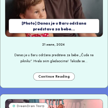
[Photo] Danas je u Baru održana
predstava za bebe...
21 июля, 2024
Danas je u Baru održana predstava za bebe „Čuda na
pikniku“. Hvala svim gledaocima! Takođe se…
Continue Reading
DreamDram Театр